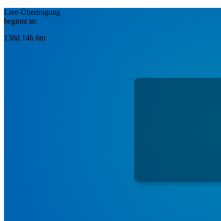
Live-Übertragung
beginnt in:
138d 14h 6m