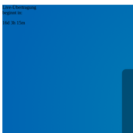
Live-Übertragung
beginnt in:
16d 3h 15m