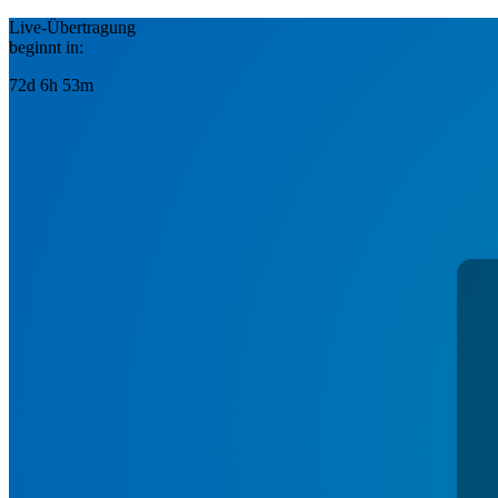
Live-Übertragung
beginnt in:
72d 6h 53m