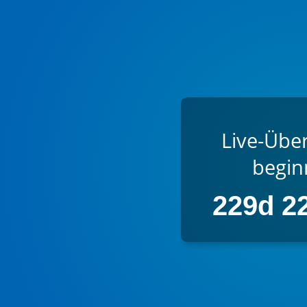
Live-Übe
beginn
229d 2