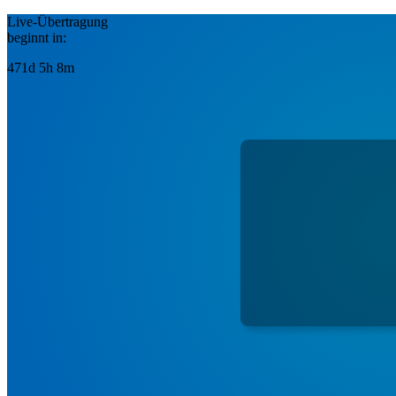
Live-Übertragung
beginnt in:
471d 5h 8m