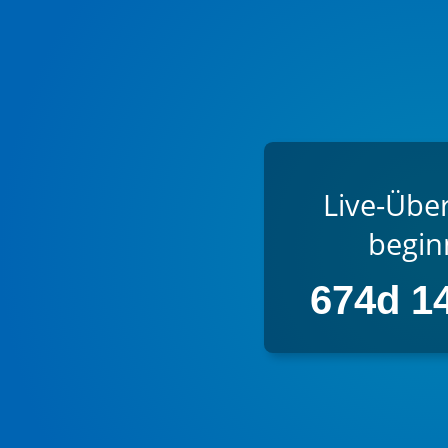
Live-Übe
beginn
674d 1