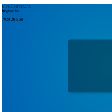
Live-Übertragung
beginnt in:
702d 2h 51m