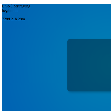
Live-Übertragung
beginnt in:
728d 21h 28m