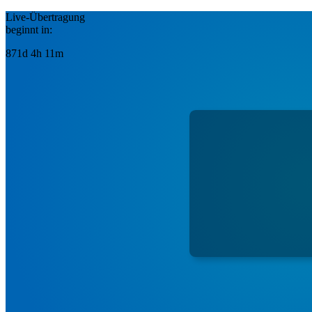
Live-Übertragung
beginnt in:
871d 4h 11m