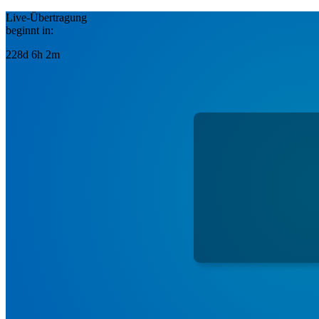
Live-Übertragung
beginnt in:
228d 6h 2m