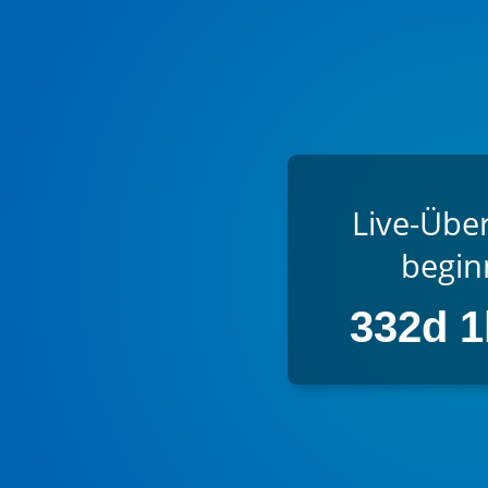
Live-Übe
beginn
332d 