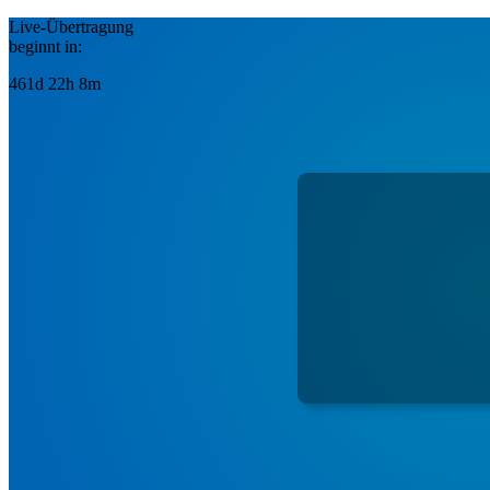
Live-Übertragung
beginnt in:
461d 22h 8m